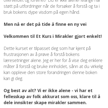
overveldet og forvirret? Du er ikke alene! Mange har
støtt på utfordringer når de forsøker å forstå og ta i
bruk bokens dype visdom på egen hånd.
Men nå er det på tide å finne en ny vei
Velkommen til Et Kurs i Mirakler gjort enkelt!
Dette kurset er tilpasset deg som har kjent på
frustrasjonen av å prøve å forstå bokens
læresetninger alene. Jeg er her for å vise deg enklere
måter å forstå og bruke innholdet, sånn at du virkelig
kan oppleve den store forandringen denne boken
kan gi deg.
Og best av alt? Vi er ikke alene - vi har et
fellesskap av folk akkurat som oss, klare til å
dele innsikter skape mirakler sammen.